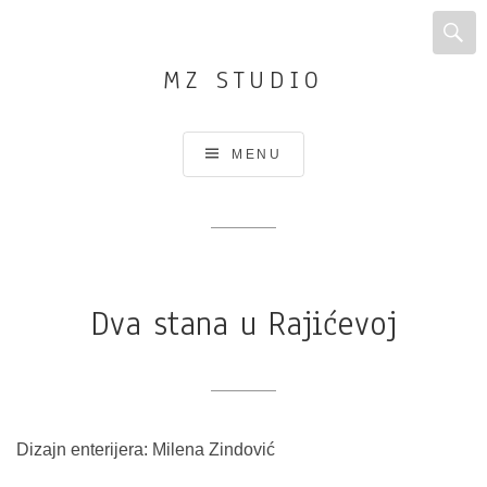
MZ STUDIO
Arhitektonsko
MENU
i
urbanističko
projektovanje
i
planiranje,
Dva stana u Rajićevoj
Dizajn
enterijera
Dizajn enterijera: Milena Zindović