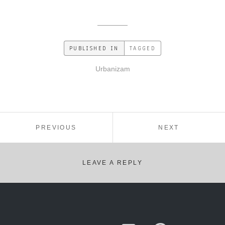
PUBLISHED IN
TAGGED
Urbanizam
Кретање
POST:
POST:
PREVIOUS
NEXT
чланка
LEAVE A REPLY