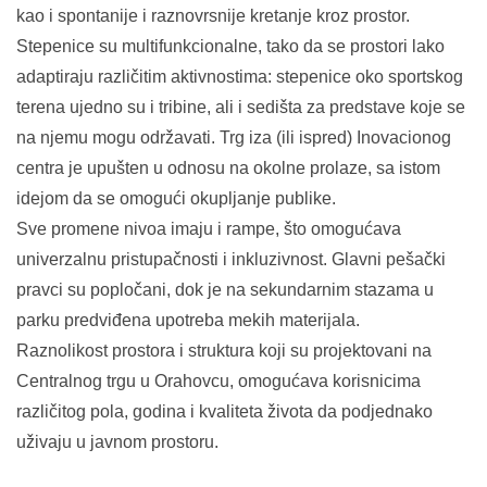
kao i spontanije i raznovrsnije kretanje kroz prostor.
Stepenice su multifunkcionalne, tako da se prostori lako
adaptiraju različitim aktivnostima: stepenice oko sportskog
terena ujedno su i tribine, ali i sedišta za predstave koje se
na njemu mogu održavati. Trg iza (ili ispred) Inovacionog
centra je upušten u odnosu na okolne prolaze, sa istom
idejom da se omogući okupljanje publike.
Sve promene nivoa imaju i rampe, što omogućava
univerzalnu pristupačnosti i inkluzivnost. Glavni pešački
pravci su popločani, dok je na sekundarnim stazama u
parku predviđena upotreba mekih materijala.
Raznolikost prostora i struktura koji su projektovani na
Centralnog trgu u Orahovcu, omogućava korisnicima
različitog pola, godina i kvaliteta života da podjednako
uživaju u javnom prostoru.