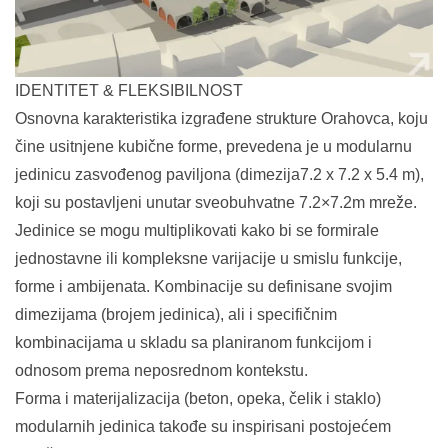
IDENTITET & FLEKSIBILNOST
Osnovna karakteristika izgrađene strukture Orahovca, koju
čine usitnjene kubične forme, prevedena je u modularnu
jedinicu zasvođenog paviljona (dimezija7.2 x 7.2 x 5.4 m),
koji su postavljeni unutar sveobuhvatne 7.2×7.2m mreže.
Jedinice se mogu multiplikovati kako bi se formirale
jednostavne ili kompleksne varijacije u smislu funkcije,
forme i ambijenata. Kombinacije su definisane svojim
dimezijama (brojem jedinica), ali i specifičnim
kombinacijama u skladu sa planiranom funkcijom i
odnosom prema neposrednom kontekstu.
Forma i materijalizacija (beton, opeka, čelik i staklo)
modularnih jedinica takođe su inspirisani postojećem