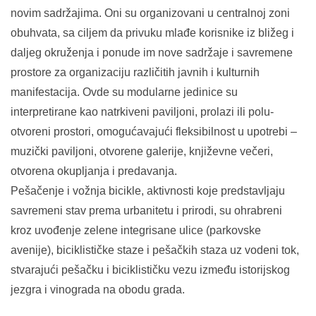
novim sadržajima. Oni su organizovani u centralnoj zoni
obuhvata, sa ciljem da privuku mlađe korisnike iz bližeg i
daljeg okruženja i ponude im nove sadržaje i savremene
prostore za organizaciju različitih javnih i kulturnih
manifestacija. Ovde su modularne jedinice su
interpretirane kao natrkiveni paviljoni, prolazi ili polu-
otvoreni prostori, omogućavajući fleksibilnost u upotrebi –
muzički paviljoni, otvorene galerije, književne večeri,
otvorena okupljanja i predavanja.
Pešačenje i vožnja bicikle, aktivnosti koje predstavljaju
savremeni stav prema urbanitetu i prirodi, su ohrabreni
kroz uvođenje zelene integrisane ulice (parkovske
avenije), biciklističke staze i pešačkih staza uz vodeni tok,
stvarajući pešačku i biciklističku vezu između istorijskog
jezgra i vinograda na obodu grada.