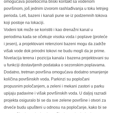
omogućava posetiocima bliski kontakt sa vodenom
površinom, još jednim izvorom rashlađivanja u toku letnjeg
perioda. Leti, bazeni i kanali pune se iz podzemnih tokova
koji postoje na lokaciji.
Vodeni tok može se koristiti i kao drenažni kanal u
periodima kada se očekuje visoka voda i poplave (proleće
i jesen), a projektovani retenzioni bazeni mogu da zadrže
višak vode dok prirodni tokovi ne budu mogli da je prime.
Nivelacija terena i pozicija kanala i bazena projektovani su
u funkciji dostavljenih podataka o sezonskim poplavama.
Dodatno, tretman površina omogućava dodatno smanjenje
količina površinskih voda. Parkinzi su popločani
propusnim poločanjem, a zeleni i mekani zastori u parku
upijaju padavine i višak površinskih voda. U daljoj razradi
projekta osiguralo bi se da sve zelene površine i otvori za
drveće budu upušteni u odnosu na popločanje, kako bi se