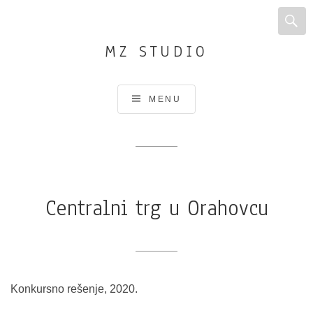
MZ STUDIO
Arhitektonsko
MENU
i
urbanističko
projektovanje
i
planiranje,
Centralni trg u Orahovcu
Dizajn
enterijera
Konkursno rešenje, 2020.