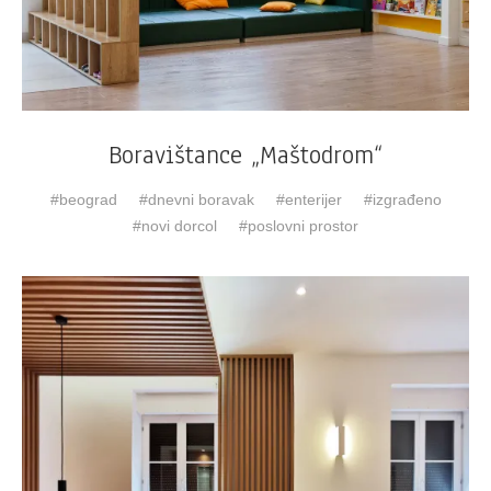
Boravištance „Maštodrom“
beograd
dnevni boravak
enterijer
izgrađeno
novi dorcol
poslovni prostor