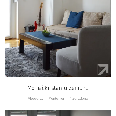
Momački stan u Zemunu
beograd
enterijer
izgrađeno