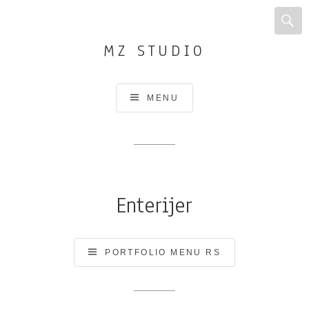
MZ STUDIO
Arhitektonsko
MENU
i
urbanističko
projektovanje
i
planiranje,
Enterijer
Dizajn
enterijera
PORTFOLIO
MENU
PORTFOLIO MENU RS
RS