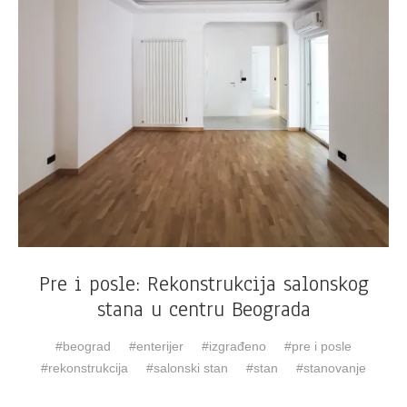
Pre i posle: Rekonstrukcija salonskog
stana u centru Beograda
beograd
enterijer
izgrađeno
pre i posle
rekonstrukcija
salonski stan
stan
stanovanje